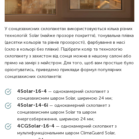
Solar
4-10-4
грн
Склопакет однокамерний 
3 450 
4Ton-24-4
32 мм
розширений тонований
грн
Склопакет двокамерний 
4Solar-10-
2 840 
32 мм
Solar з енергозбереженням
4-10-4i
грн
Склопакет двокамерний 
4Ton-10-4-
3 905 
32 мм
тонований
10-4
грн
У сонцезахисних склопакетах використовуються кілька різних
технологій: Solar (майже прозоре покриття), тонувальна плівка
Склопакет двокамерний 
4Solar-14-
2 695 
40 мм
(десятки кольорів та рівнів прозорості), фарбування в масі
розширений Solar
4-14-4
грн
(скло в кольорі без плівки). Підібрати колір та технологію
Склопакет двокамерний 
4Solar-14-
2 920 
склопакету з захистом від сонця можна в нашому салоні або
розширений Solar з 
40 мм
4-14-4i
грн
енергозбереженням
прямо на замірі з майстром. Для того, щоб вам простіше було
орієнтуватись, приведемо приклади формул популярних
Склопакет двокамерний 
4Ton-14-4-
3 985 
40 мм
розширений тонований
14-4
грн
сонцезахисних склопакетів:
4Solar-16-4
— однокамерний склопакет з
сонцезахисним шаром Solar, шириною 24 мм;
4Solar-14-6i
— однокамерний склопакет з
сонцезахисним шаром Solar та шаром
енергозбереження, шириною 24 мм;
4CGSolar-16-4
— однокамерний склопакет з
мультифункціональним шаром ClimaGuard Solar,