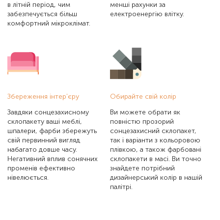
в літній період, чим
менші рахунки за
забезпечується більш
електроенергію влітку.
комфортний мікроклімат.
Збереження інтер'єру
Обирайте свій колір
Завдяки сонцезахисному
Ви можете обрати як
склопакету ваші меблі,
повністю прозорий
шпалери, фарби збережуть
сонцезахисний склопакет,
свій первинний вигляд
так і варіанти з кольоровою
набагато довше часу.
плівкою, а також фарбовані
Негативний вплив сонячних
склопакети в масі. Ви точно
променів ефективно
знайдете потрібний
нівелюється.
дизайнерський колір в нашій
палітрі.